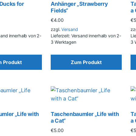
Ducks for
Anhänger „Strawberry
T
Fields“
a 
€
4.00
€
zzgl.
Versand
zz
rsand innerhalb von 2-
Lieferzeit: Versand innerhalb von 2-
Li
3 Werktagen
3 
 Produkt
Zum Produkt
mler „Life with
Taschenbaumler „Life with
T
a Cat“
a 
€
5.00
€