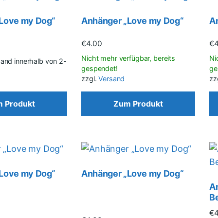
Love my Dog“
Anhänger „Love my Dog“
A
€
4.00
€
rsand innerhalb von 2-
zzgl.
Versand
zz
 Produkt
Zum Produkt
Love my Dog“
Anhänger „Love my Dog“
A
B
€