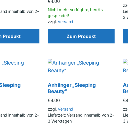
€
4.00
zz
rsand innerhalb von 2-
Li
3 
zzgl.
Versand
 Produkt
Zum Produkt
Sleeping
Anhänger „Sleeping
A
Beauty“
B
€
4.00
€
zzgl.
Versand
zz
rsand innerhalb von 2-
Lieferzeit: Versand innerhalb von 2-
Li
3 Werktagen
3 