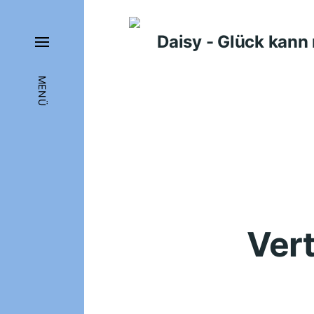
Daisy - Glück kan
MENÜ
Ver