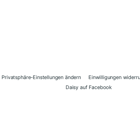
Privatsphäre-Einstellungen ändern
Einwilligungen widerr
Daisy auf Facebook
© 2026
Daisy – Glück kann man spenden
Theme vo
Vertrag widerrufen