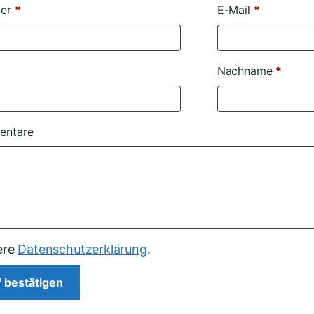
mer
forderlich
*
E-Mail
*
Nachname
*
entare
sere
Datenschutzerklärung
.
 bestätigen