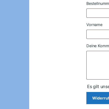
Bestellnum
Page URI *er
Vorname
Deine Komm
Es gilt un
Widerruf