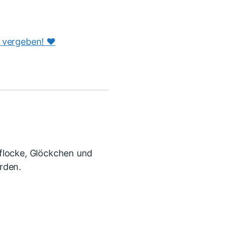
s vergeben! ♥️
flocke, Glöckchen und
rden.