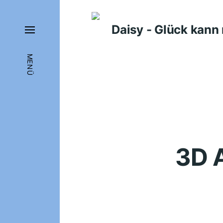
Daisy - Glück kan
MENÜ
3D 