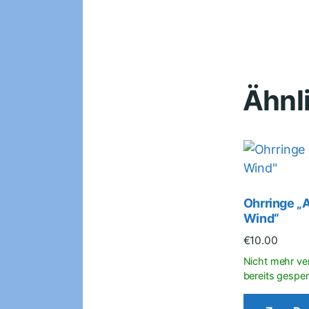
Ähnl
Ohrringe „
Wind“
€
10.00