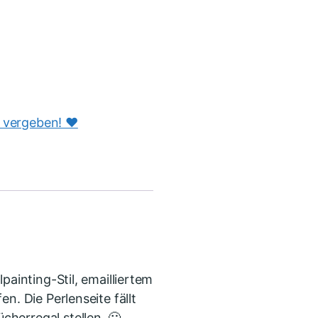
s vergeben! ♥️
painting-Stil, emailliertem
n. Die Perlenseite fällt
herregal stellen. 🙂