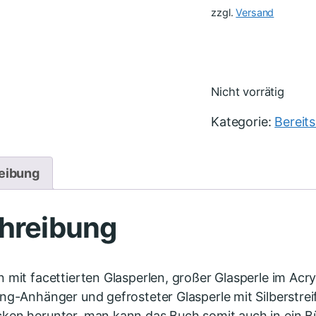
zzgl.
Versand
Nicht vorrätig
Kategorie:
Bereit
eibung
hreibung
 mit facettierten Glasperlen, großer Glasperle im Acryl
ng-Anhänger und gefrosteter Glasperle mit Silberstreife
en herunter, man kann das Buch somit auch in ein Büc