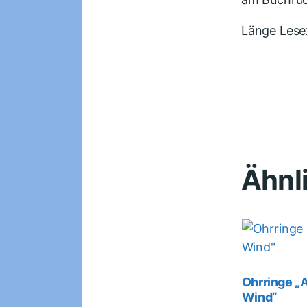
Länge Lese
Ähnl
Ohrringe „
Wind“