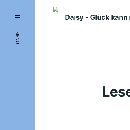
Daisy - Glück kan
MENÜ
Les