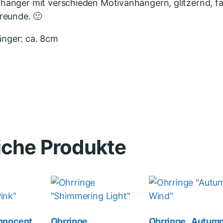
hänger mit verschieden Motivanhängern, glitzernd, fa
freunde. 🙂
nger: ca. 8cm
iche Produkte
Innocent
Ohrringe
Ohrringe „Autum