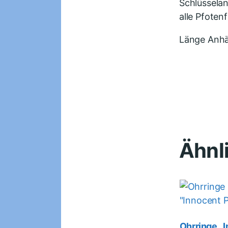
Schlüsselan
alle Pfoten
Länge Anhä
Ähnl
Ohrringe „