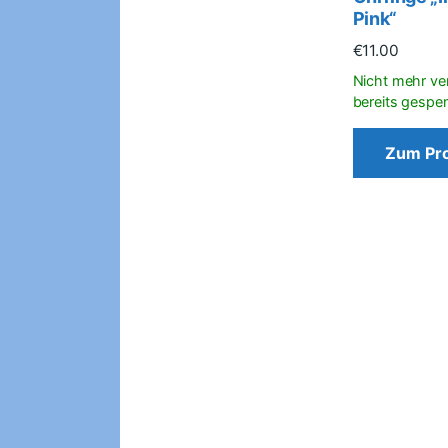
Pink“
€
11.00
Zum Pr