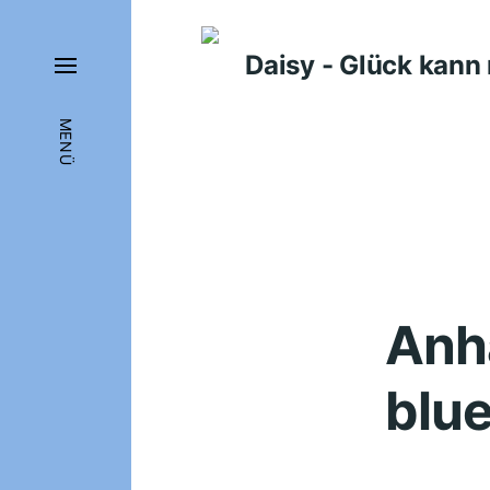
Daisy - Glück kan
MENÜ
Anhä
blue