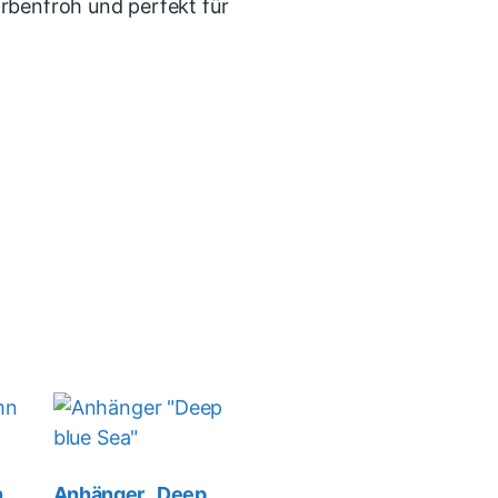
rbenfroh und perfekt für
n
Anhänger „Deep