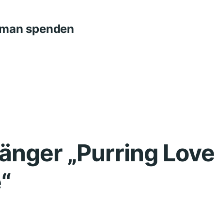
n man spenden
nger „Purring Love 
“