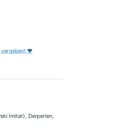
s vergeben! ♥️
ki Imitat), Zierperlen,