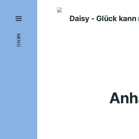
Daisy - Glück kan
MENÜ
Anhä