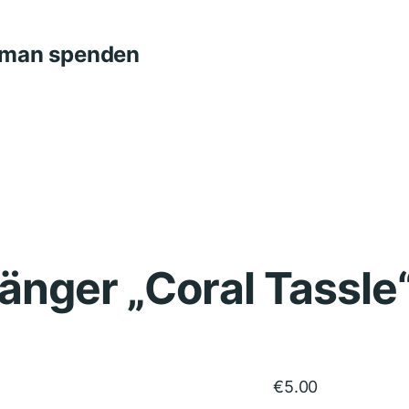
n man spenden
nger „Coral Tassle
€
5.00