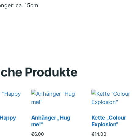
nger: ca. 15cm
iche Produkte
„Happy
Anhänger „Hug
Kette „Colour
me!“
Explosion“
€
6.00
€
14.00