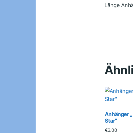
Länge Anhä
Ähnl
Anhänger 
Star“
€
6.00