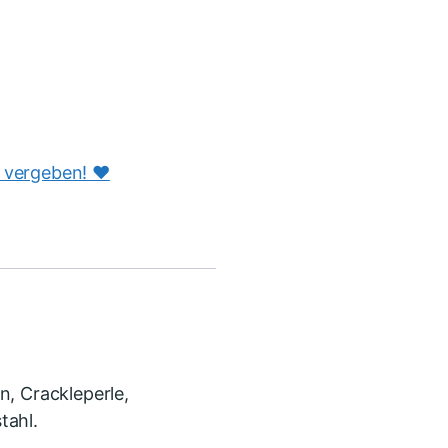
s vergeben! ♥️
n, Crackleperle,
tahl.