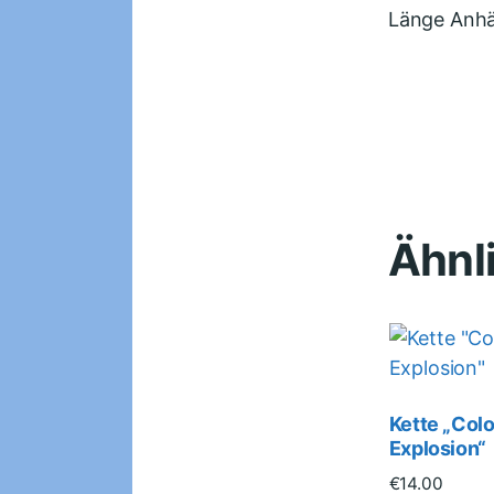
Länge Anhä
Ähnl
Kette „Col
Explosion“
€
14.00