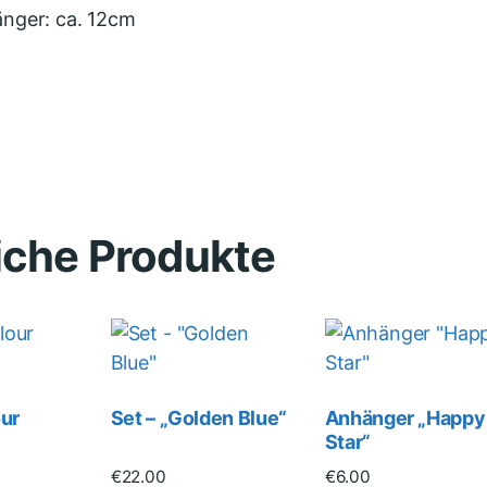
nger: ca. 12cm
iche Produkte
our
Set – „Golden Blue“
Anhänger „Happy
Star“
€
22.00
€
6.00