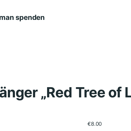
n man spenden
nger „Red Tree of L
€
8.00