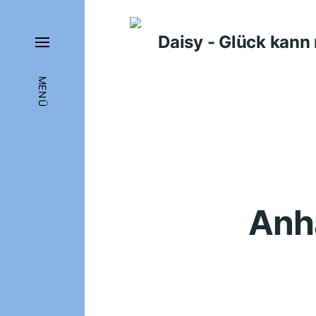
Daisy - Glück kan
MENÜ
Anhä