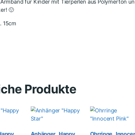
 Armband für Kinder mit Tierperlen aus Polymerton und
er! 🙂
. 15cm
iche Produkte
Happy
Anhänger „Happy
Ohrringe „Innoce