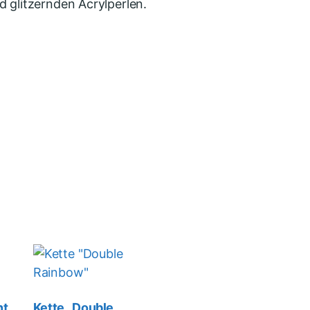
 glitzernden Acrylperlen.
nt
Kette „Double