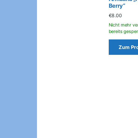
Berry“
€
8.00
Zum Pr