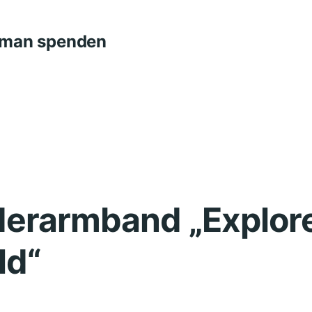
n man spenden
derarmband „Explore
ld“