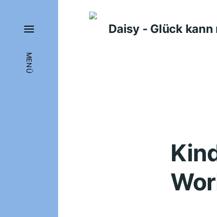
Daisy - Glück kan
MENÜ
Kin
Wor