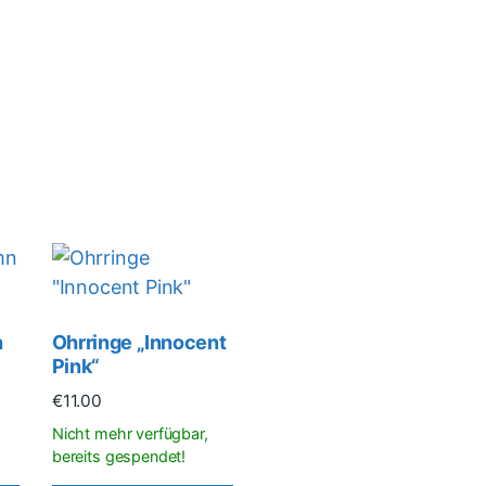
n
Ohrringe „Innocent
Pink“
€
11.00