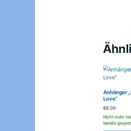
Ähnl
Anhänger „
Love“
€
8.00