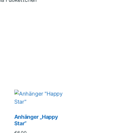
Anhänger „Happy
Star“
€
6.00