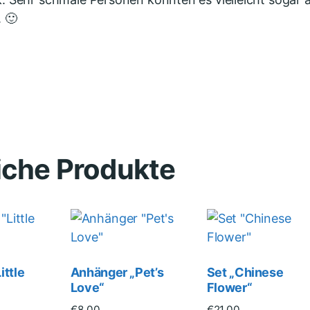
 🙂
iche Produkte
ittle
Anhänger „Pet’s
Set „Chinese
Love“
Flower“
€
8.00
€
21.00