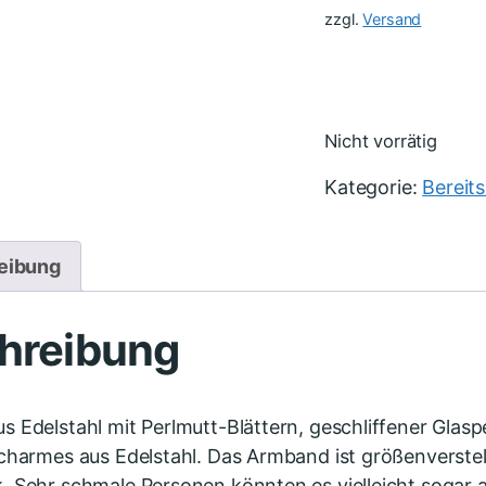
zzgl.
Versand
Nicht vorrätig
Kategorie:
Bereit
eibung
hreibung
 Edelstahl mit Perlmutt-Blättern, geschliffener Glaspe
charmes aus Edelstahl. Das Armband ist größenverstel
 Sehr schmale Personen könnten es vielleicht sogar 