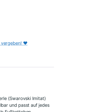
s vergeben! ♥️
rle (Swarovski Imitat)
lbar und passt auf jedes
als Fußkettchen