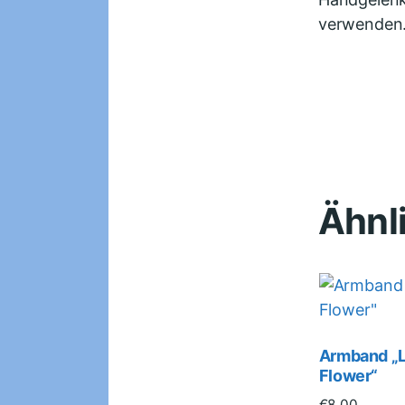
verwenden.
Ähnl
Armband „L
Flower“
€
8.00