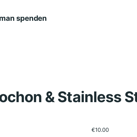
n man spenden
chon & Stainless S
€
10.00