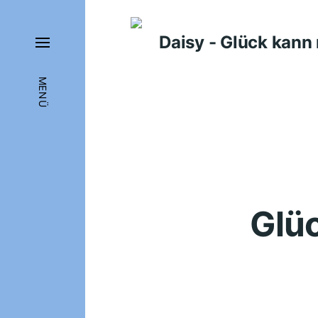
Daisy - Glück kan
MENÜ
Glü