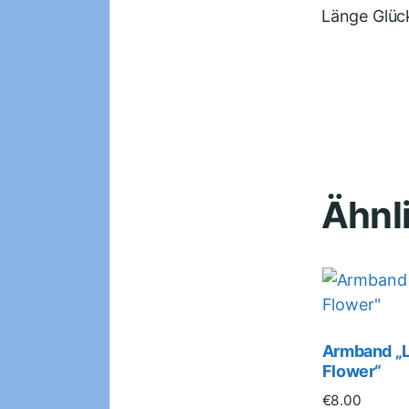
Länge Glück
Ähnl
Armband „L
Flower“
€
8.00