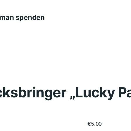
n man spenden
cksbringer „Lucky P
€
5.00