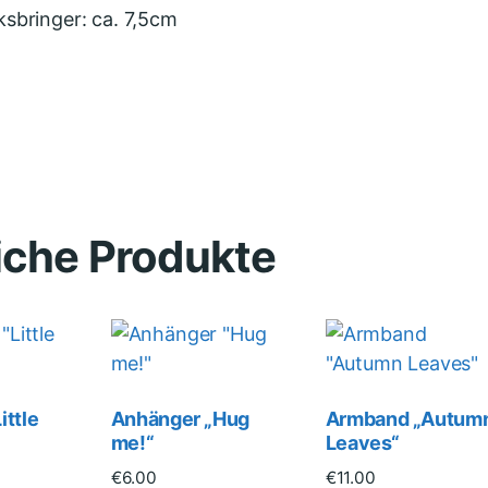
sbringer: ca. 7,5cm
iche Produkte
ittle
Anhänger „Hug
Armband „Autum
me!“
Leaves“
€
6.00
€
11.00