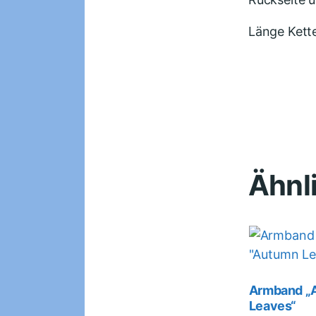
Länge Kett
Ähnl
Armband „
Leaves“