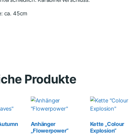
e: ca. 45cm
iche Produkte
Autumn
Anhänger
Kette „Colour
„Flowerpower“
Explosion“