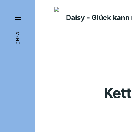
Daisy - Glück kan
MENÜ
Kett