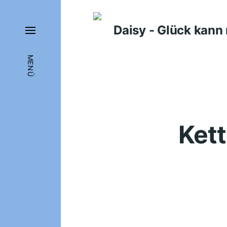
Daisy - Glück kan
MENÜ
Kett