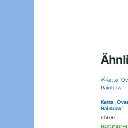
Ähnl
Kette „Over
Rainbow“
€
14.00