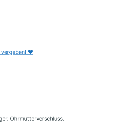
s vergeben! ♥️
ger. Ohrmutterverschluss.