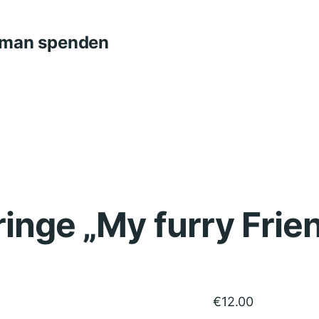
n man spenden
inge „My furry Frie
€
12.00