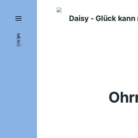
Daisy - Glück kan
MENÜ
Ohrr