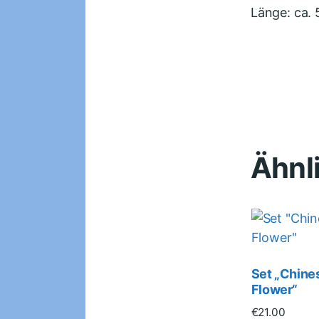
Länge: ca.
Ähnl
Set „Chine
Flower“
€
21.00