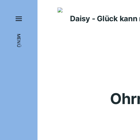
Daisy - Glück kan
MENÜ
Ohrr