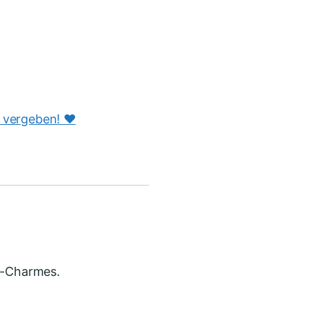
s vergeben! ♥️
hl-Charmes.