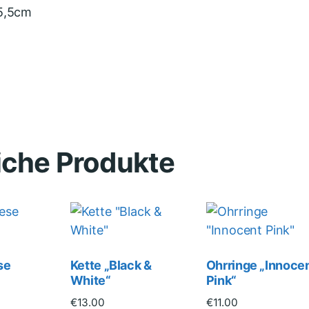
 5,5cm
iche Produkte
se
Kette „Black &
Ohrringe „Innoce
White“
Pink“
€
13.00
€
11.00