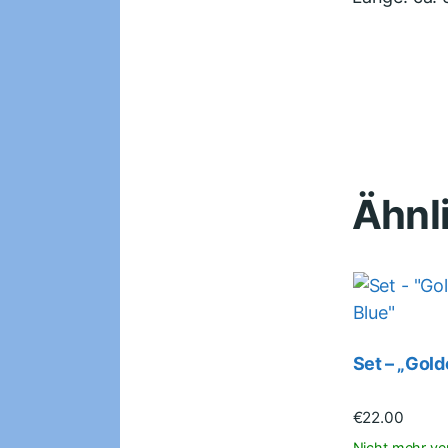
Ähnl
Set – „Gold
€
22.00