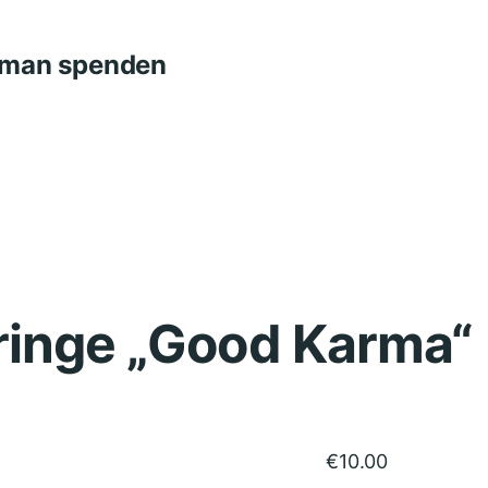
n man spenden
ringe „Good Karma“
€
10.00