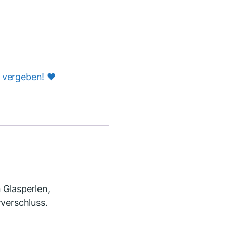
s vergeben! ♥️
 Glasperlen,
rverschluss.