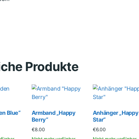
iche Produkte
en Blue“
Armband „Happy
Anhänger „Happy
Berry“
Star“
€
8.00
€
6.00