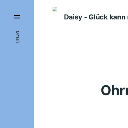
Daisy - Glück kan
MENÜ
Ohr