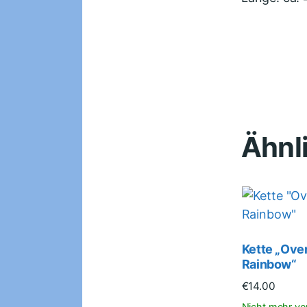
Ähnl
Kette „Over
Rainbow“
€
14.00