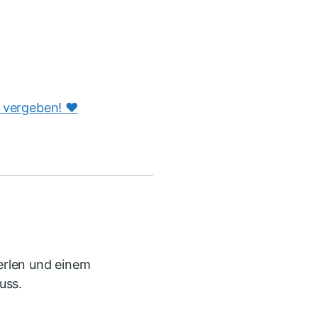
s vergeben! ♥️
perlen und einem
uss.