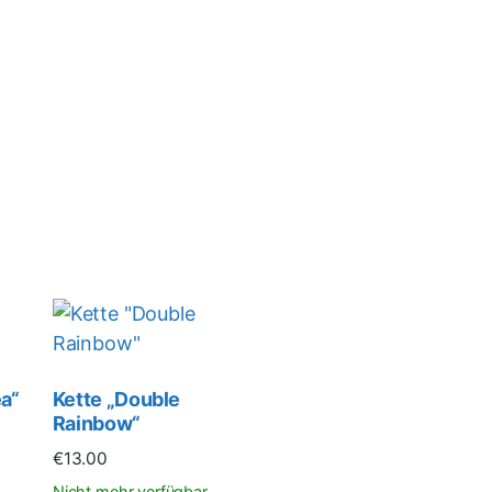
ea“
Kette „Double
Rainbow“
€
13.00