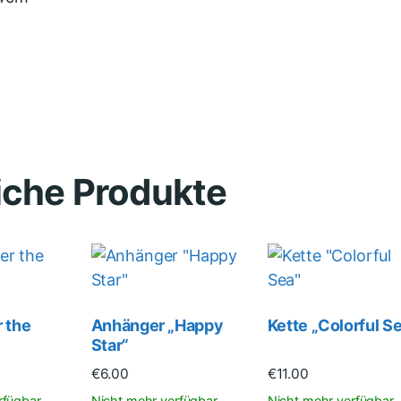
iche Produkte
 the
Anhänger „Happy
Kette „Colorful S
Star“
€
6.00
€
11.00