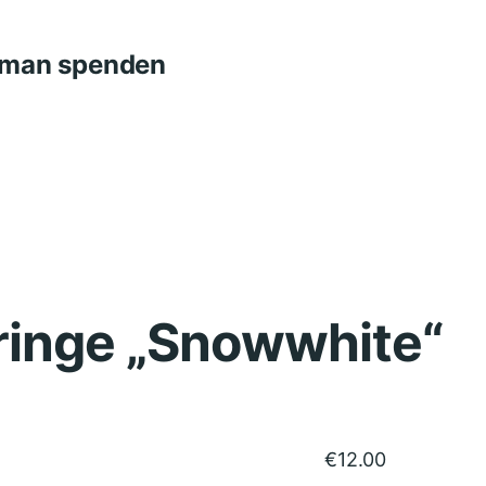
n man spenden
ringe „Snowwhite“
€
12.00