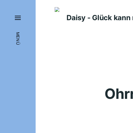
Daisy - Glück kan
MENÜ
Ohr