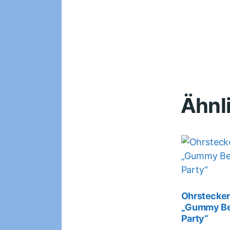
Ähnl
Ohrstecke
„Gummy Be
Party“