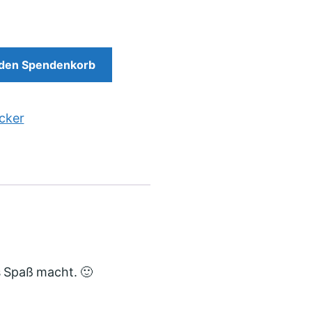
 den Spendenkorb
cker
s Spaß macht. 🙂