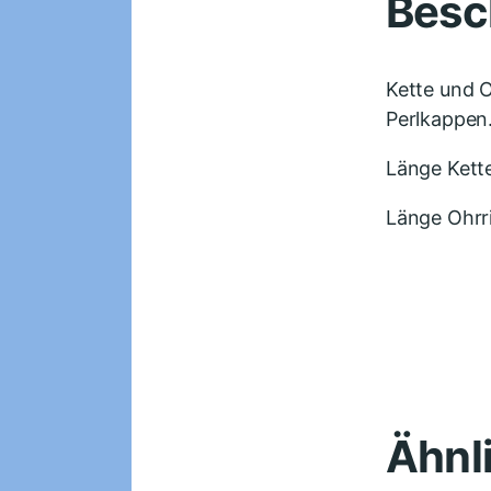
Besc
Kette und O
Perlkappen.
Länge Kett
Länge Ohrr
Ähnl