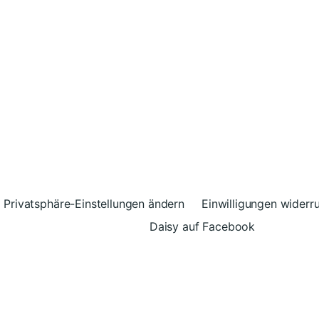
Privatsphäre-Einstellungen ändern
Einwilligungen widerr
Daisy auf Facebook
© 2026
Daisy – Glück kann man spenden
Theme vo