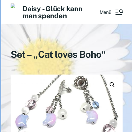
Daisy - Glück kann
Menü
man spenden
Set – „Cat loves Boho“