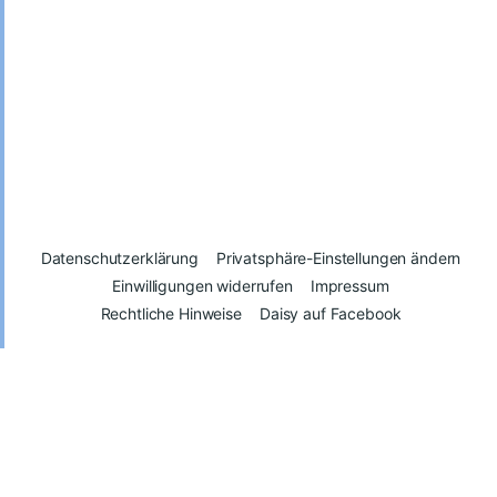
Datenschutzerklärung
Privatsphäre-Einstellungen ändern
Einwilligungen widerrufen
Impressum
Rechtliche Hinweise
Daisy auf Facebook
© 2026
Daisy – Glück kann man spenden
Vertrag widerrufen
Consent Management Platform von Real Cookie Banner