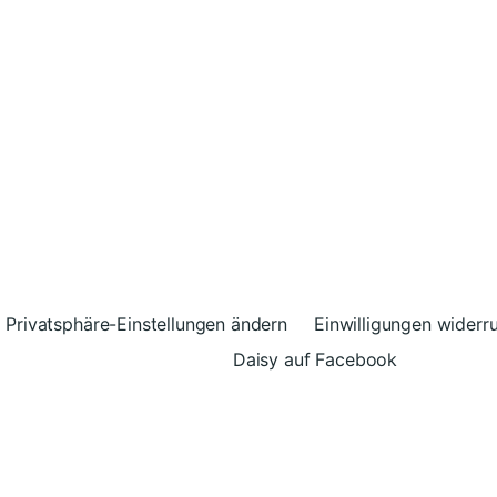
Privatsphäre-Einstellungen ändern
Einwilligungen widerr
Daisy auf Facebook
© 2026
Daisy – Glück kann man spenden
Theme vo