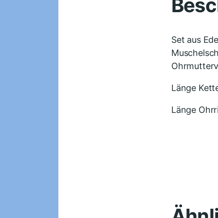
Besc
Set aus Ede
Muschelsche
Ohrmutterv
Länge Kett
Länge Ohrr
Ähnl